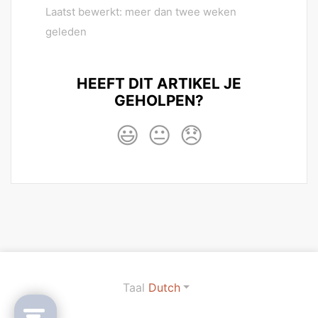
Laatst bewerkt: meer dan twee weken
geleden
HEEFT DIT ARTIKEL JE
GEHOLPEN?
😃
😐
😞
Taal
Dutch