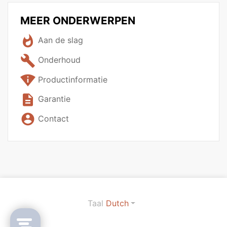
MEER ONDERWERPEN
whatshot
Aan de slag
build
Onderhoud
perm_scan_wifi
Productinformatie
description
Garantie
account_circle
Contact
Taal
Dutch