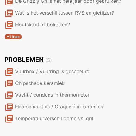
library_books
De Grizzly Grills het hele jaar door gebruiken?
library_books
Wat is het verschil tussen RVS en gietijzer?
library_books
Houtskool of briketten?
+1 item
PROBLEMEN
(5)
library_books
Vuurbox / Vuurring is gescheurd
library_books
Chipschade keramiek
library_books
Vocht / condens in thermometer
library_books
Haarscheurtjes / Craquelé in keramiek
library_books
Temperatuurverschil dome vs. grill