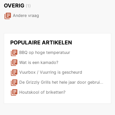
OVERIG
(1)
library_books
Andere vraag
POPULAIRE ARTIKELEN
library_books
BBQ op hoge temperatuur
library_books
Wat is een kamado?
library_books
Vuurbox / Vuurring is gescheurd
library_books
De Grizzly Grills het hele jaar door gebruiken?
library_books
Houtskool of briketten?