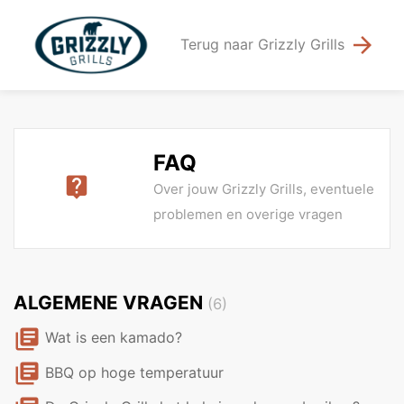
arrow_forward
Terug naar Grizzly Grills
FAQ
live_help
Over jouw Grizzly Grills, eventuele
problemen en overige vragen
ALGEMENE VRAGEN
(6)
library_books
Wat is een kamado?
library_books
BBQ op hoge temperatuur